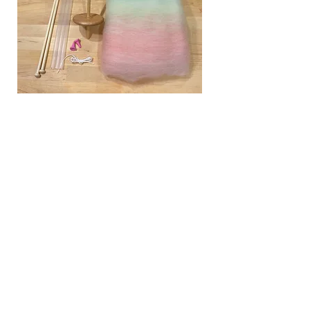
OGY23) 虹色バッツセット 手紡ぎ
毛糸用ブレンド羊毛
当店の人気商品です