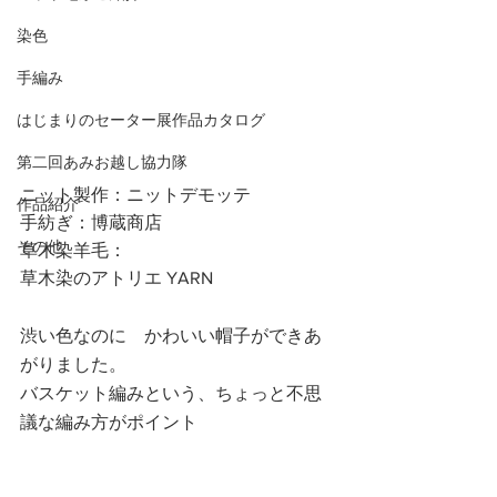
染色
手編み
はじまりのセーター展作品カタログ
第二回あみお越し協力隊
ニット製作：ニットデモッテ
作品紹介
手紡ぎ：博蔵商店
その他
草木染羊毛：
草木染のアトリエ YARN
渋い色なのに　かわいい帽子ができあ
がりました。
バスケット編みという、ちょっと不思
議な編み方がポイント