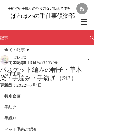
手紡ぎや手織りのやり方など動画で説明
「
ほわほわの手仕事倶楽部」
記事
全ての記事
ぽわぽこ
全ての記事
2021年11月13日
読了時間: 1分
バスケット編みの帽子・草木
地下工房
染・手編み・手紡ぎ（St3）
予約
更新日：
2022年7月1日
特別企画
手紡ぎ
手織り
ペット毛糸ご紹介