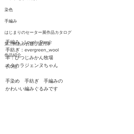
染色
手編み
はじまりのセーター展作品カタログ
手編み：Lovely Star☆
第二回あみお越し協力隊
手紡ぎ：evergreen_wool
作品紹介
羊：ひつじみかん牧場
オタカラジェンヌちゃん
その他
手染め　手紡ぎ　手編みの
かわいい編みぐるみです