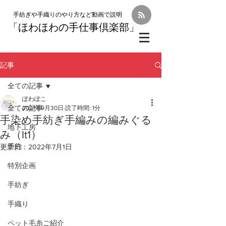
手紡ぎや手織りのやり方など動画で説明
「
ほわほわの手仕事倶楽部」
記事
全ての記事
ぽわぽこ
全ての記事
2021年9月30日
読了時間: 1分
手染め手紡ぎ手編みの編みぐる
地下工房
み（It1）
予約
更新日：
2022年7月1日
特別企画
手紡ぎ
手織り
ペット毛糸ご紹介