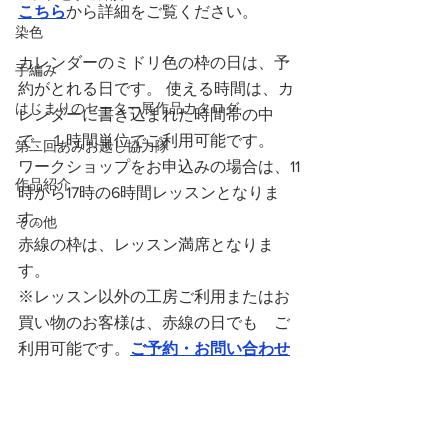
こちら
から詳細をご覧ください。
染色
カレンダーのミドリ色の枠の日は、予
手編み
約がとれる日です。 使える時間は、カ
はじまりのセーター展作品カタログ
レンダーに書き込まれた時間帯の中
で、１時間単位でご利用可能です。
第二回あみお越し協力隊
ワークショップをお申込みの場合は、11
作品紹介
時から17時の6時間レッスンとなりま
す。
その他
赤線の枠は、レッスン満席となりま
す。
※レッスン以外の工房ご利用またはお
買い物のお客様は、赤線の日でも　ご
利用可能です。
ご予約・お問い合わせ