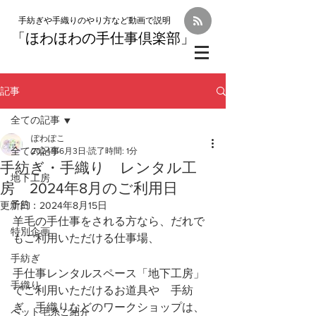
手紡ぎや手織りのやり方など動画で説明
「
ほわほわの手仕事倶楽部」
記事
全ての記事
ぽわぽこ
全ての記事
2024年6月3日
読了時間: 1分
手紡ぎ・手織り レンタル工
地下工房
房 2024年8月のご利用日
予約
更新日：
2024年8月15日
羊毛の手仕事をされる方なら、だれで
特別企画
もご利用いただける仕事場、
手紡ぎ
手仕事レンタルスペース「地下工房」
手織り
でご利用いただけるお道具や　手紡
ぎ　手織りなどのワークショップは、
ペット毛糸ご紹介