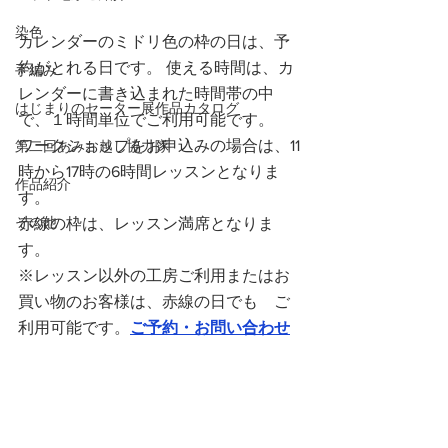
染色
カレンダーのミドリ色の枠の日は、予
約がとれる日です。 使える時間は、カ
手編み
レンダーに書き込まれた時間帯の中
はじまりのセーター展作品カタログ
で、１時間単位でご利用可能です。
ワークショップをお申込みの場合は、11
第二回あみお越し協力隊
時から17時の6時間レッスンとなりま
作品紹介
す。
その他
赤線の枠は、レッスン満席となりま
す。
※レッスン以外の工房ご利用またはお
買い物のお客様は、赤線の日でも　ご
利用可能です。
ご予約・お問い合わせ