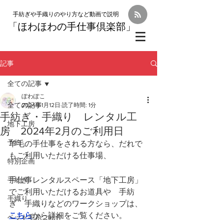
手紡ぎや手織りのやり方など動画で説明
「
ほわほわの手仕事倶楽部」
記事
全ての記事
ぽわぽこ
全ての記事
2024年1月12日
読了時間: 1分
手紡ぎ・手織り レンタル工
地下工房
房 2024年2月のご利用日
予約
羊毛の手仕事をされる方なら、だれで
もご利用いただける仕事場、
特別企画
手紡ぎ
手仕事レンタルスペース「地下工房」
でご利用いただけるお道具や　手紡
手織り
ぎ　手織りなどのワークショップは、
こちら
から詳細をご覧ください。
ペット毛糸ご紹介