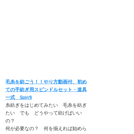
毛糸を紡ごう！！やり方動画付、初め
ての手紡ぎ用スピンドルセット・道具
一式　Spin1)
糸紡ぎをはじめてみたい　毛糸を紡ぎ
たい　でも　どうやって紡げばいい
の？
何が必要なの？　何を揃えれば始めら