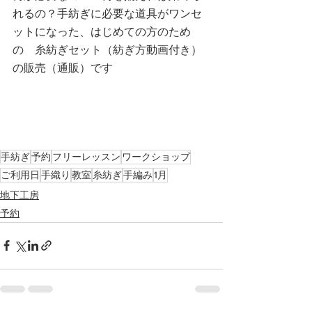
れるの？手紡ぎに必要な道具がワンセ
ットになった、はじめての方のため
の　糸紡ぎセット（紡ぎ方動画付き）
の販売（通販）です
手紡ぎ
予約
フリーレッスン
ワークショップ
ご利用日
手織り
教室
糸紡ぎ
手編み
1月
地下工房
予約