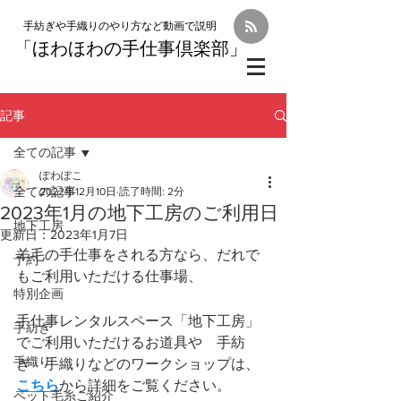
手紡ぎや手織りのやり方など動画で説明
「
ほわほわの手仕事倶楽部」
記事
全ての記事
ぽわぽこ
全ての記事
2022年12月10日
読了時間: 2分
2023年1月の地下工房のご利用日
地下工房
更新日：
2023年1月7日
羊毛の手仕事をされる方なら、だれで
予約
もご利用いただける仕事場、
特別企画
手仕事レンタルスペース「地下工房」
手紡ぎ
でご利用いただけるお道具や　手紡
手織り
ぎ　手織りなどのワークショップは、
こちら
から詳細をご覧ください。
ペット毛糸ご紹介