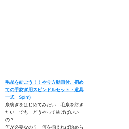
毛糸を紡ごう！！やり方動画付、初め
ての手紡ぎ用スピンドルセット・道具
一式　Spin1)
糸紡ぎをはじめてみたい　毛糸を紡ぎ
たい　でも　どうやって紡げばいい
の？
何が必要なの？　何を揃えれば始めら