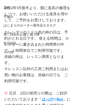
染色
2022年1月後半より、順に道具の修理を
しつつ、お使いいただける道具を増や
手編み
して、ご予約をお受けしております。
はじまりのセーター展作品カタログ
カレンダーのミドリ色の枠の日は、予
第二回あみお越し協力隊
約がとれる日です。 使える時間は、カ
作品紹介
レンダーに書き込まれた時間帯の中
で、１時間単位でご利用可能です。
その他
赤線の枠は、レッスン満席となりま
す。
※レッスン以外の工房ご利用またはお
買い物のお客様は、赤線の日でも　ご
利用可能です。
※
 元旦　2日の初売りの際は、ご好評
いただいております「
はっぴーBox
」に