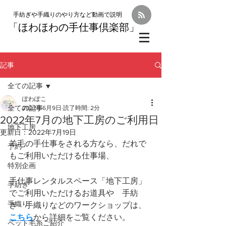
手紡ぎや手織りのやり方など動画で説明
「
ほわほわの手仕事倶楽部」
記事
全ての記事
ぽわぽこ
全ての記事
2022年6月9日
読了時間: 2分
2022年7月の地下工房のご利用日
地下工房
更新日：
2022年7月19日
羊毛の手仕事をされる方なら、だれで
予約
もご利用いただける仕事場、
特別企画
手仕事レンタルスペース「地下工房」
手紡ぎ
でご利用いただけるお道具や　手紡
手織り
ぎ　手織りなどのワークショップは、
こちら
から詳細をご覧ください。
ペット毛糸ご紹介