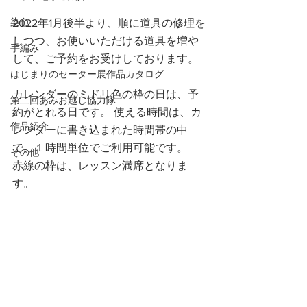
染色
2022年1月後半より、順に道具の修理を
しつつ、お使いいただける道具を増や
手編み
して、ご予約をお受けしております。
はじまりのセーター展作品カタログ
カレンダーのミドリ色の枠の日は、予
第二回あみお越し協力隊
約がとれる日です。 使える時間は、カ
作品紹介
レンダーに書き込まれた時間帯の中
で、１時間単位でご利用可能です。
その他
赤線の枠は、レッスン満席となりま
す。